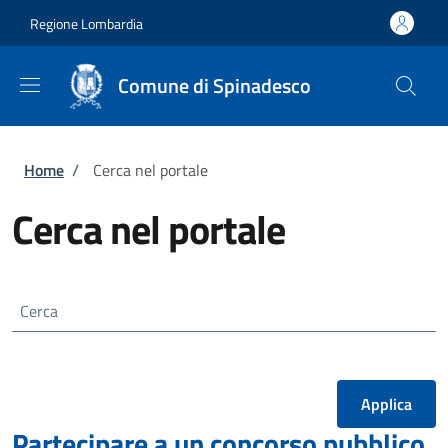
Salta al contenuto principale
Skip to footer content
Regione Lombardia
Comune di Spinadesco
Briciole di pane
Home
/
Cerca nel portale
Cerca nel portale
Cerca
Partecipare a un concorso pubblico