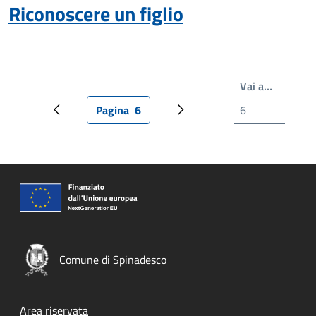
Riconoscere un figlio
Scrivi il
Vai a…
Pagina
6
Pagina precedente
Pagina attuale
Pagina successiva
Comune di Spinadesco
Footer menu
Area riservata