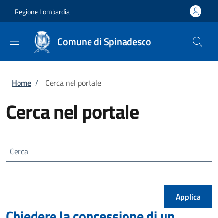
Salta al contenuto principale
Skip to footer content
Regione Lombardia
Comune di Spinadesco
Briciole di pane
Home
/
Cerca nel portale
Cerca nel portale
Cerca
Chiedere la concessione di un