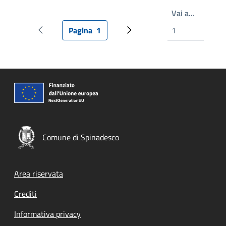
Scrivi il
Vai a…
Pagina
1
Pagina precedente
Pagina attuale
Pagina successiva
Comune di Spinadesco
Footer menu
Area riservata
Crediti
Informativa privacy