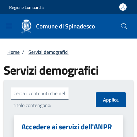
Salta al contenuto principale
Skip to footer content
Regione Lombardia
Comune di Spinadesco
Briciole di pane
Home
/
Servizi demografici
Servizi demografici
Cerca i contenuti che nel
titolo contengono:
Accedere ai servizi dell'ANPR