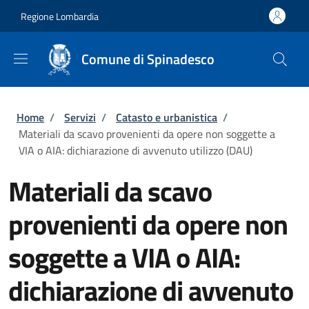
Salta al contenuto principale
Skip to footer content
Regione Lombardia
Comune di Spinadesco
Briciole di pane
Home
/
Servizi
/
Catasto e urbanistica
/
Materiali da scavo provenienti da opere non soggette a
VIA o AIA: dichiarazione di avvenuto utilizzo (DAU)
Materiali da scavo
provenienti da opere non
soggette a VIA o AIA:
dichiarazione di avvenuto