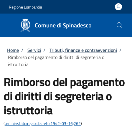
Salta al contenuto principale
Skip to footer content
Regione Lombardia
Comune di Spinadesco
Briciole di pane
Home
/
Servizi
/
Tributi, finanze e contravvenzioni
/
Rimborso del pagamento di diritti di segreteria o
istruttoria
Rimborso del pagamento
di diritti di segreteria o
istruttoria
(
urn:nir:stato:regio.decreto:1942-03-16;262
)