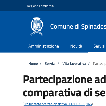
Salta al contenuto principale
Skip to footer content
Regione Lombardia
Comune di Spinade
Amministrazione
Novità
Servizi
Briciole di pane
Home
/
Servizi
/
Vita lavorativa
/
Parteci
Partecipazione a
comparativa di se
(
urn:nir:stato:decreto.legislativo:2001-03-30;165
)