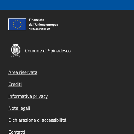
Comune di Spinadesco
Footer menu
Area riservata
Crediti
Informativa privacy
Note legali
Dichiarazione di accessibilità
Contatti