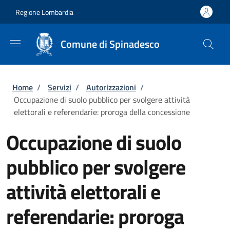
Salta al contenuto principale
Skip to footer content
Regione Lombardia
Comune di Spinadesco
Briciole di pane
Home
/
Servizi
/
Autorizzazioni
/
Occupazione di suolo pubblico per svolgere attività
elettorali e referendarie: proroga della concessione
Occupazione di suolo
pubblico per svolgere
attività elettorali e
referendarie: proroga