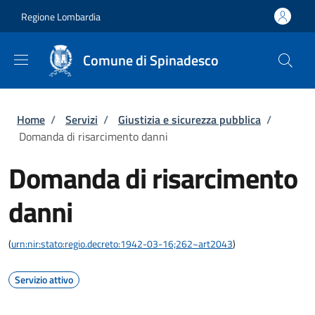
Salta al contenuto principale
Skip to footer content
Regione Lombardia
Comune di Spinadesco
Briciole di pane
Home
/
Servizi
/
Giustizia e sicurezza pubblica
/
Domanda di risarcimento danni
Domanda di risarcimento
danni
(
urn:nir:stato:regio.decreto:1942-03-16;262~art2043
)
Servizio attivo