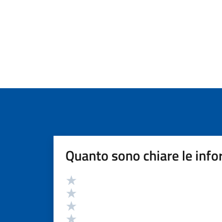
Quanto sono chiare le info
Valutazione
Valuta 5 stelle su 5
Valuta 4 stelle su 5
Valuta 3 stelle su 5
Valuta 2 stelle su 5