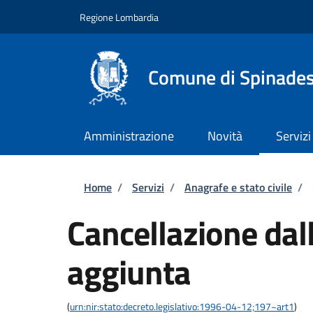
Salta al contenuto principale
Skip to footer content
Regione Lombardia
Comune di Spinade
Amministrazione
Novità
Servizi
Briciole di pane
Home
/
Servizi
/
Anagrafe e stato civile
/
Cancellazione dall
aggiunta
(
urn:nir:stato:decreto.legislativo:1996-04-12;197~art1
)