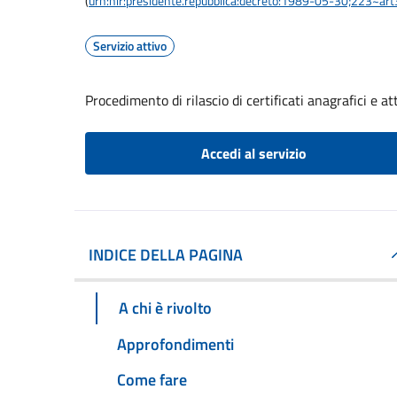
(
urn:nir:presidente.repubblica:decreto:1989-05-30;223~ar
Servizio attivo
Procedimento di rilascio di certificati anagrafici e att
Accedi al servizio
INDICE DELLA PAGINA
A chi è rivolto
Approfondimenti
Come fare