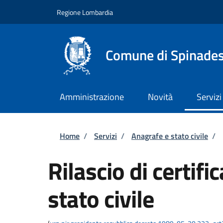
Salta al contenuto principale
Skip to footer content
Regione Lombardia
Comune di Spinade
Amministrazione
Novità
Servizi
Briciole di pane
Home
/
Servizi
/
Anagrafe e stato civile
/
Rilascio di certific
stato civile