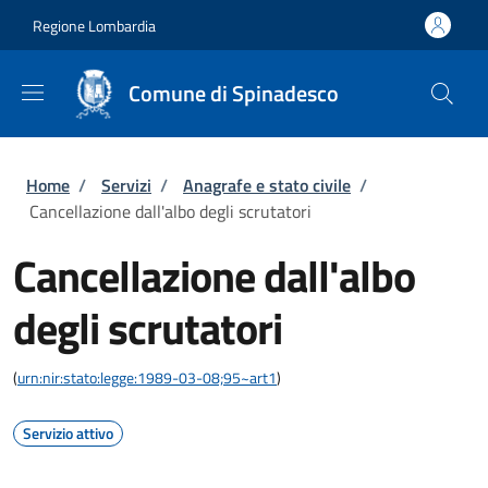
Salta al contenuto principale
Skip to footer content
Regione Lombardia
Comune di Spinadesco
Briciole di pane
Home
/
Servizi
/
Anagrafe e stato civile
/
Cancellazione dall'albo degli scrutatori
Cancellazione dall'albo
degli scrutatori
(
urn:nir:stato:legge:1989-03-08;95~art1
)
Servizio attivo