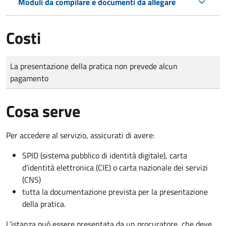
Moduli da compilare e documenti da allegare
Costi
Tipo di pagamento
Importo
La presentazione della pratica non prevede alcun
pagamento
Cosa serve
Per accedere al servizio, assicurati di avere:
SPID (sistema pubblico di identità digitale), carta
d’identità elettronica (CIE) o carta nazionale dei servizi
(CNS)
tutta la documentazione prevista per la presentazione
della pratica.
L'istanza può essere presentata da un procuratore, che deve