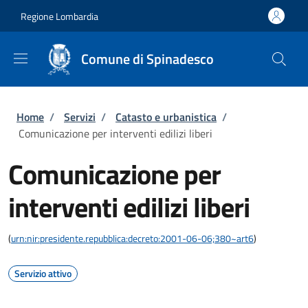
Salta al contenuto principale
Skip to footer content
Regione Lombardia
Comune di Spinadesco
Briciole di pane
Home
/
Servizi
/
Catasto e urbanistica
/
Comunicazione per interventi edilizi liberi
Comunicazione per
interventi edilizi liberi
(
urn:nir:presidente.repubblica:decreto:2001-06-06;380~art6
)
Servizio attivo