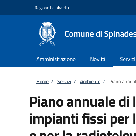
Salta al contenuto principale
Skip to footer content
Regione Lombardia
Comune di Spinade
Amministrazione
Novità
Servizi
Briciole di pane
Home
/
Servizi
/
Ambiente
/
Piano annuale
Piano annuale di l
impianti fissi per
e per la radiotele