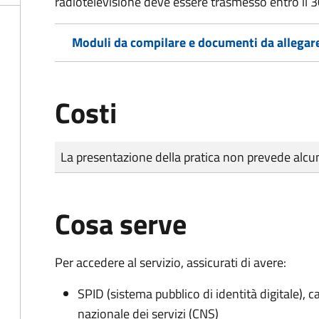
radiotelevisione deve essere trasmesso entro il 
Moduli da compilare e documenti da allegar
Costi
Tipo di pagamento
Importo
La presentazione della pratica non prevede al
Cosa serve
Per accedere al servizio, assicurati di avere:
SPID (sistema pubblico di identità digitale), ca
nazionale dei servizi (CNS)