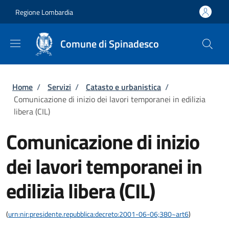
Salta al contenuto principale
Skip to footer content
Regione Lombardia
Comune di Spinadesco
Briciole di pane
Home
/
Servizi
/
Catasto e urbanistica
/
Comunicazione di inizio dei lavori temporanei in edilizia
libera (CIL)
Comunicazione di inizio
dei lavori temporanei in
edilizia libera (CIL)
(
urn:nir:presidente.repubblica:decreto:2001-06-06;380~art6
)