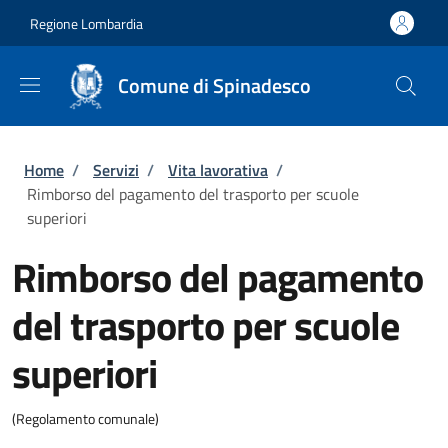
Salta al contenuto principale
Skip to footer content
Regione Lombardia
Comune di Spinadesco
Briciole di pane
Home
/
Servizi
/
Vita lavorativa
/
Rimborso del pagamento del trasporto per scuole
superiori
Rimborso del pagamento
del trasporto per scuole
superiori
(Regolamento comunale)