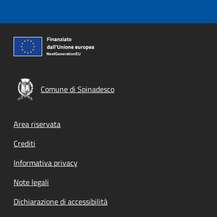
Comune di Spinadesco
Footer menu
Area riservata
Crediti
Informativa privacy
Note legali
Dichiarazione di accessibilità