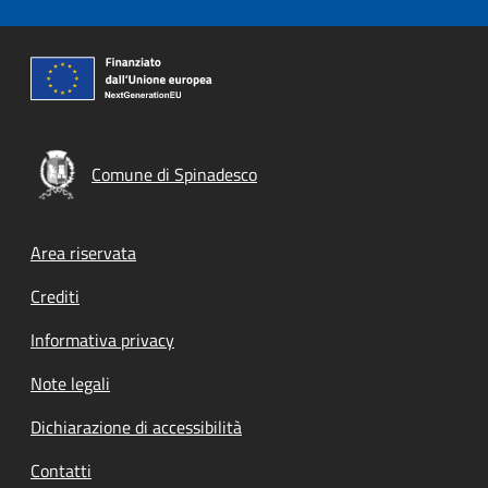
Comune di Spinadesco
Footer menu
Area riservata
Crediti
Informativa privacy
Note legali
Dichiarazione di accessibilità
Contatti