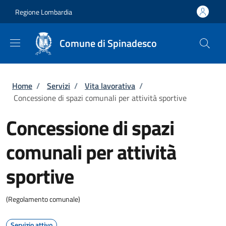
Salta al contenuto principale
Skip to footer content
Regione Lombardia
Comune di Spinadesco
Briciole di pane
Home
/
Servizi
/
Vita lavorativa
/
Concessione di spazi comunali per attività sportive
Concessione di spazi
comunali per attività
sportive
(Regolamento comunale)
Servizio attivo