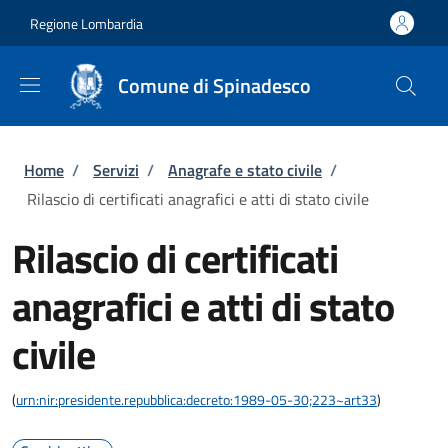
Salta al contenuto principale
Skip to footer content
Regione Lombardia
Comune di Spinadesco
Briciole di pane
Home
/
Servizi
/
Anagrafe e stato civile
/
Rilascio di certificati anagrafici e atti di stato civile
Rilascio di certificati
anagrafici e atti di stato
civile
(
urn:nir:presidente.repubblica:decreto:1989-05-30;223~art33
)