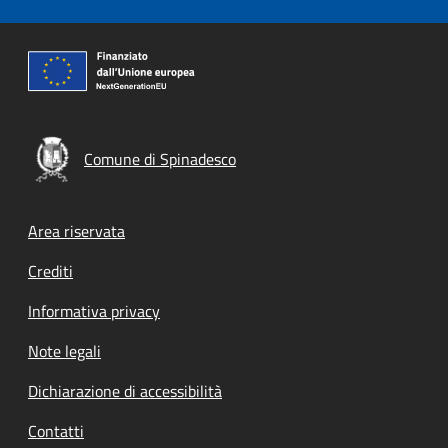
Comune di Spinadesco
Footer menu
Area riservata
Crediti
Informativa privacy
Note legali
Dichiarazione di accessibilità
Contatti