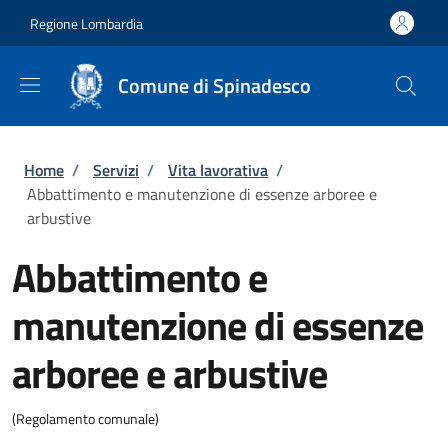
Salta al contenuto principale
Skip to footer content
Regione Lombardia
Comune di Spinadesco
Briciole di pane
Home
/
Servizi
/
Vita lavorativa
/
Abbattimento e manutenzione di essenze arboree e
arbustive
Abbattimento e
manutenzione di essenze
arboree e arbustive
(Regolamento comunale)