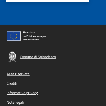
Comune di Spinadesco
Footer menu
Area riservata
Crediti
Informativa privacy
Note legali