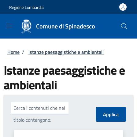
Salta al contenuto principale
Skip to footer content
Regione Lombardia
Comune di Spinadesco
Briciole di pane
Home
/
Istanze paesaggistiche e ambientali
Istanze paesaggistiche e
ambientali
Cerca i contenuti che nel
titolo contengono: