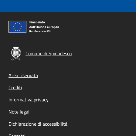
Comune di Spinadesco
Footer menu
Area riservata
Crediti
Informativa privacy
Note legali
Dichiarazione di accessibilità