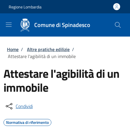
Salta al contenuto principale
Skip to footer content
Regione Lombardia
Comune di Spinadesco
Briciole di pane
Home
/
Altre pratiche edilizie
/
Attestare l'agibilità di un immobile
Attestare l'agibilità di un
immobile
Condividi
Normativa di riferimento