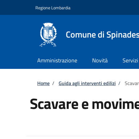
Salta al contenuto principale
Skip to footer content
Regione Lombardia
Comune di Spinade
Amministrazione
Novità
Servizi
Briciole di pane
Home
/
Guida agli interventi edilizi
/
Scavar
Scavare e movime