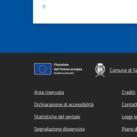
Valuta 1 stelle su 5
Comune di S
Footer menu
Area riservata
Crediti
Dichiarazione di accessibilità
Contatt
Statistiche del portale
Leggi l
Segnalazione disservizio
Piano d