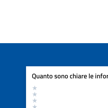
Quanto sono chiare le info
Valutazione
Valuta 5 stelle su 5
Valuta 4 stelle su 5
Valuta 3 stelle su 5
Valuta 2 stelle su 5