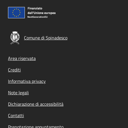
Comune di Spinadesco
Footer menu
Area riservata
Crediti
Informativa privacy
Note legali
Dichiarazione di accessibilità
Contatti
Prenotazione appuntamento