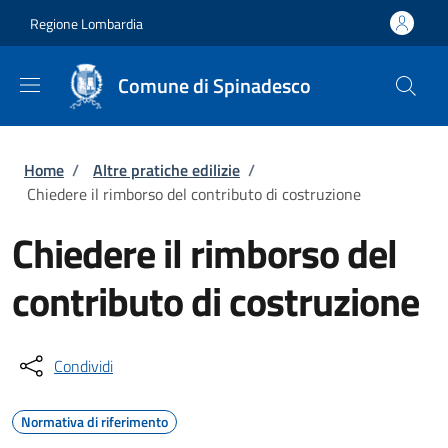
Salta al contenuto principale
Skip to footer content
Regione Lombardia
Comune di Spinadesco
Briciole di pane
Home
/
Altre pratiche edilizie
/
Chiedere il rimborso del contributo di costruzione
Chiedere il rimborso del
contributo di costruzione
Condividi
Normativa di riferimento