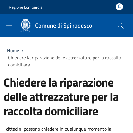
Salta al contenuto principale
Skip to footer content
Regione Lombardia
Comune di Spinadesco
Briciole di pane
Home
/
Chiedere la riparazione delle attrezzature per la raccolta
domiciliare
Chiedere la riparazione
delle attrezzature per la
raccolta domiciliare
I cittadini possono chiedere in qualunque momento la