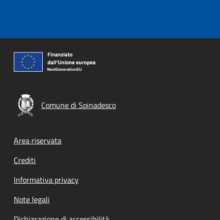
Comune di Spinadesco
Footer menu
Area riservata
Crediti
Informativa privacy
Note legali
Dichiarazione di accessibilità