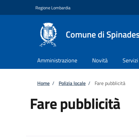
Salta al contenuto principale
Skip to footer content
Regione Lombardia
Comune di Spinade
Amministrazione
Novità
Servizi
Briciole di pane
Home
/
Polizia locale
/
Fare pubblicità
Fare pubblicità