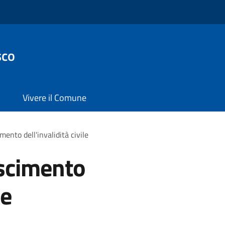
sco
Vivere il Comune
mento dell'invalidità civile
oscimento
le