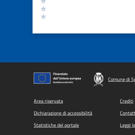
Valuta 3 stelle su 5
Valuta 2 stelle su 5
Valuta 1 stelle su 5
Comune di S
Footer menu
Area riservata
Crediti
Dichiarazione di accessibilità
Contatt
Statistiche del portale
Leggi l