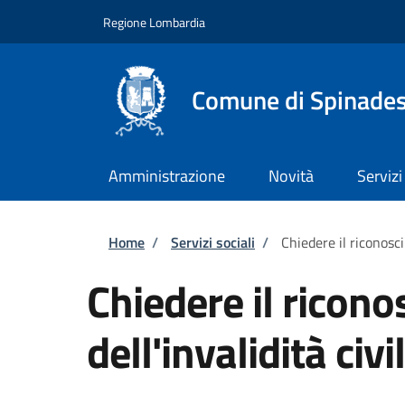
Salta al contenuto principale
Skip to footer content
Regione Lombardia
Comune di Spinade
Amministrazione
Novità
Servizi
Briciole di pane
Home
/
Servizi sociali
/
Chiedere il riconosci
Chiedere il ricon
dell'invalidità civi