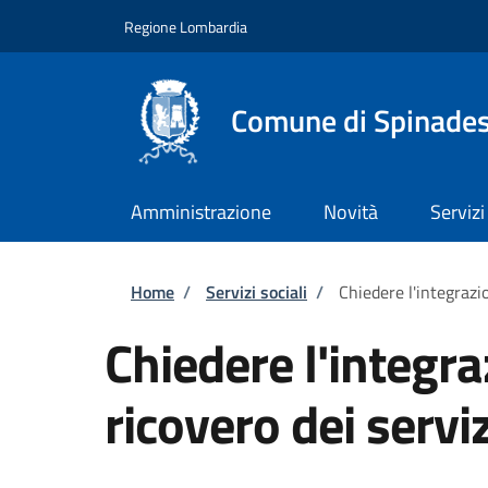
Salta al contenuto principale
Skip to footer content
Regione Lombardia
Comune di Spinade
Amministrazione
Novità
Servizi
Briciole di pane
Home
/
Servizi sociali
/
Chiedere l'integrazio
Chiedere l'integra
ricovero dei serviz