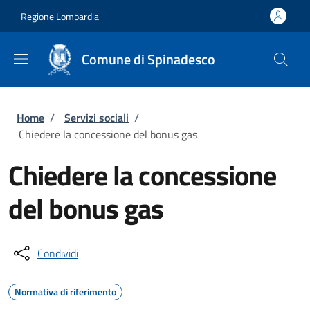
Salta al contenuto principale
Skip to footer content
Regione Lombardia
Comune di Spinadesco
Briciole di pane
Home
/
Servizi sociali
/
Chiedere la concessione del bonus gas
Chiedere la concessione
del bonus gas
Condividi
Normativa di riferimento