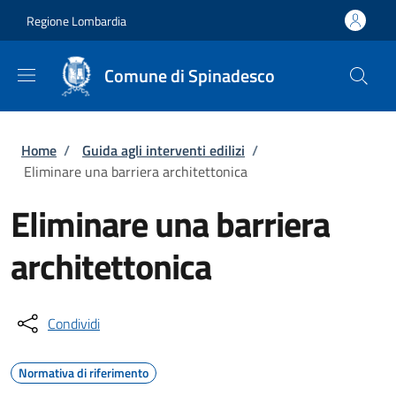
Salta al contenuto principale
Skip to footer content
Regione Lombardia
Comune di Spinadesco
Briciole di pane
Home
/
Guida agli interventi edilizi
/
Eliminare una barriera architettonica
Eliminare una barriera
architettonica
Condividi
Normativa di riferimento