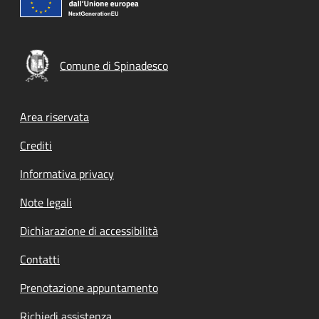
Comune di Spinadesco
Footer menu
Area riservata
Crediti
Informativa privacy
Note legali
Dichiarazione di accessibilità
Contatti
Prenotazione appuntamento
Richiedi assistenza