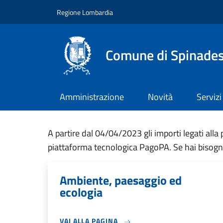
Salta al contenuto principale
Skip to footer content
Regione Lombardia
Comune di Spinade
Amministrazione
Novità
Servizi
A partire dal 04/04/2023 gli importi legati all
piattaforma tecnologica PagoPA. Se hai bisogno 
Ambiente, paesaggio ed
ecologia
VAI ALLA PAGINA