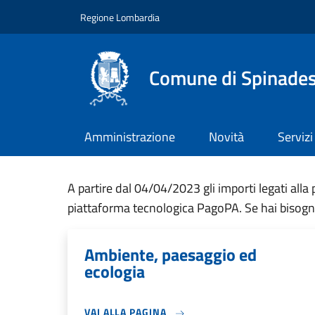
Salta al contenuto principale
Skip to footer content
Regione Lombardia
Comune di Spinade
Amministrazione
Novità
Servizi
A partire dal 04/04/2023 gli importi legati all
piattaforma tecnologica PagoPA. Se hai bisogno 
Ambiente, paesaggio ed
ecologia
VAI ALLA PAGINA